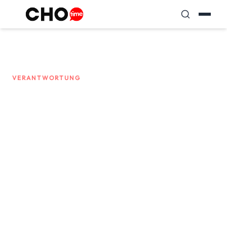
VERANTWORTUNG
Engagement
Wir glauben an die Kraft von zielgerichtetem
Handeln. Wir übernehmen Verantwortung
für eine bessere Welt. Wir investieren in die
Zukunft.