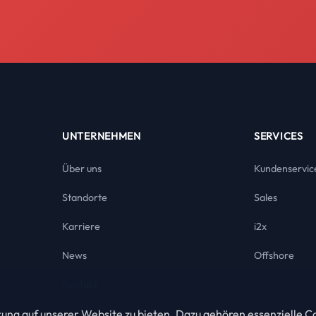
UNTERNEHMEN
SERVICES
Über uns
Kundenservic
Standorte
Sales
Karriere
i2x
News
Offshore
Kontakt
ng auf unserer Website zu bieten. Dazu gehören essenzielle Co