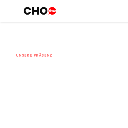
UNSERE PRÄSENZ
Standorte
Von Mönchengladbach bis international – wir
Lernen Sie unsere Standorte und die Mensch