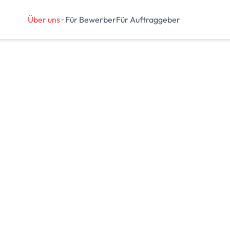
Über uns
Für Bewerber
Für Auftraggeber
 sind dort, wo Sie uns brauchen.
en dahinter kennen.