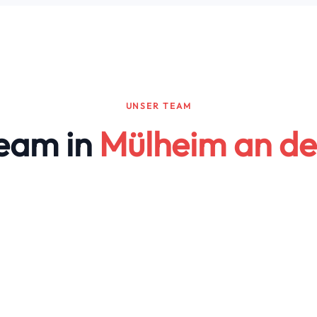
UNSER TEAM
eam in
Mülheim an de
Reda 
z
Dogan Demir
Bereichs
Geschäftsführer
Marrake
Jorddy Louma
Hasan