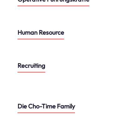
Anna Koenen
Josephine Kl
Human Resource
Natalia Popl
Nils Bergschneider
Recruiting
Elisa Hauser
Sofia Dimitria
Steffen von
Cem Kilic
Fragstein
Die Cho-Time Family