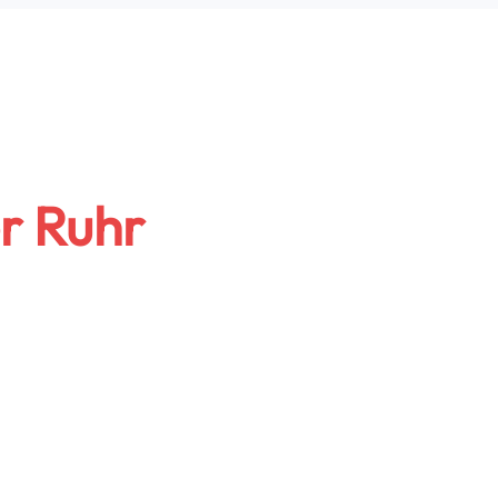
r Ruhr
Jhioui
leiter/GF
sch
 Özer