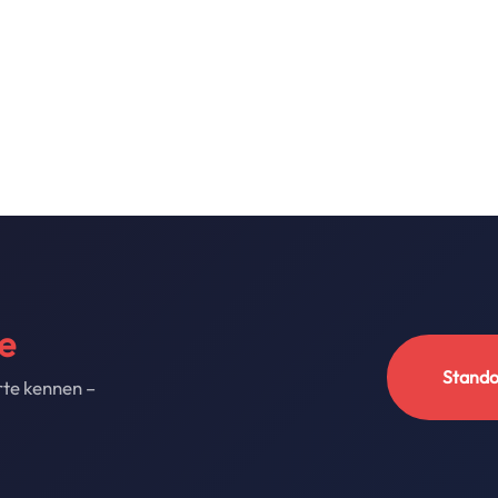
e
Stando
rte kennen –