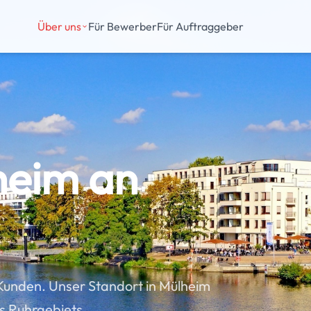
Über uns
Für Bewerber
Für Auftraggeber
heim an
 Kunden. Unser Standort in Mülheim
s Ruhrgebiets.