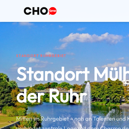
STANDORT RUHRGEBIET
Standort Mül
der Ruhr
Mitten im Ruhrgebiet – nah an Talenten und
verbindet zentrale Lage mit dem Charme de