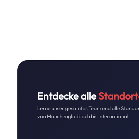
Entdecke alle
Standort
Lerne unser gesamtes Team und alle Stando
von Mönchengladbach bis international.